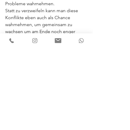
Probleme wahrnehmen.
Statt zu verzweifeln kann man diese 
Konflikte eben auch als Chance 
wahrnehmen, um gemeinsam zu 
wachsen um am Ende noch enger 
zusammenzuwachsen.
Aber egal welche Probleme oder 
Problemchen es zwischen dir und 
deinem Hund im Alltag eventuell noch 
gibt, vergiss nicht die unzähligen 
schönen Momente mit ihm zu 
genießen.
Diese sind wesentlich mehr Wert, als 
die Mankos die letzendlich doch jedes 
Hund-Mensch-Team hat.  