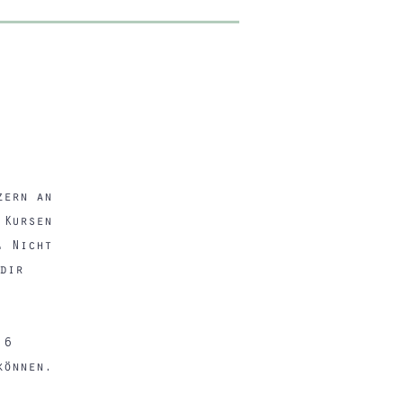
zern an
 Kursen
.
Nicht
dir
 6
 können.