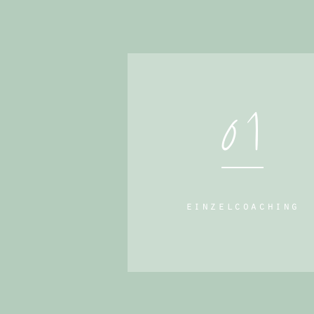
01
einzelcoaching