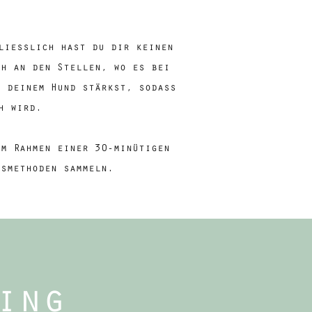
liesslich hast du dir keinen
ch an den Stellen, wo es bei
u deinem Hund stärkst, sodass
h wird.
Im Rahmen einer 30-minütigen
gsmethoden sammeln.
ing