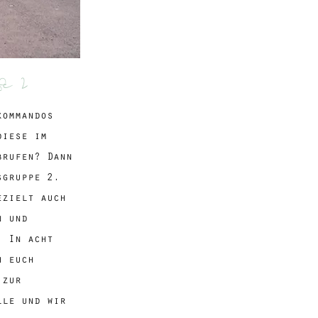
fe 2
kommandos
diese im
brufen? Dann
sgruppe 2.
ezielt auch
n und
. In acht
h euch
 zur
lle und wir