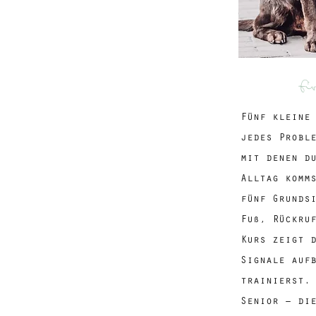
fi
Fünf kleine
jedes Probl
mit denen d
Alltag komm
fünf Grunds
Fuß, Rückru
Kurs zeigt 
Signale auf
trainierst.
Senior – di