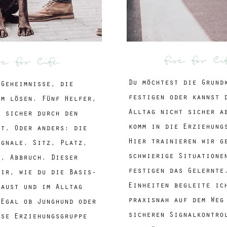
five for li
ve for life
Du möchtest die Grund
 Geheimnisse, die
festigen oder kannst 
em lösen. Fünf Helfer,
Alltag nicht sicher a
u sicher durch den
komm in die Erziehung
st. Oder anders: die
Hier trainieren wir g
ignale. Sitz, Platz,
schwierige Situatione
f, Abbruch. Dieser
festigen das Gelernte
dir, wie du die Basis-
Einheiten begleite ic
baust und im Alltag
praxisnah auf dem Weg
 Egal ob Junghund oder
sicheren Signalkontro
ese Erziehungsgruppe