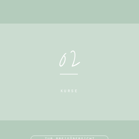
02
kurse