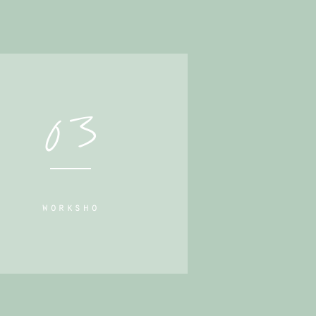
03
worksho